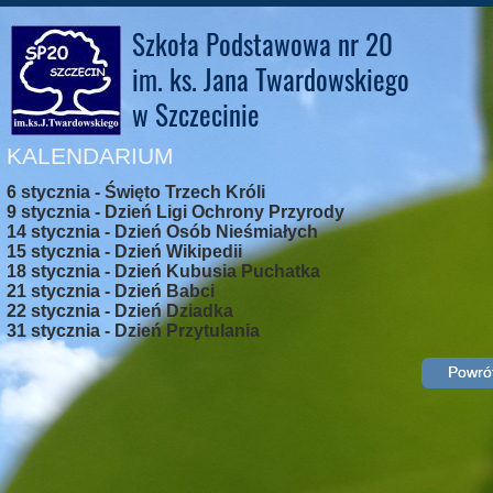
Szkoła Podstawowa nr 20
im. ks. Jana Twardowskiego
w Szczecinie
KALENDARIUM
6 stycznia - Święto Trzech Króli
9 stycznia - Dzień Ligi Ochrony Przyrody
14 stycznia - Dzień Osób Nieśmiałych
15 stycznia - Dzień Wikipedii
18 stycznia - Dzień Kubusia Puchatka
21 stycznia - Dzień Babci
22 stycznia - Dzień Dziadka
31 stycznia - Dzień Przytulania
Powrót