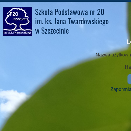
Szkoła Podstawowa nr 20
im. ks. Jana Twardowskiego
w Szczecinie
L
Nazwa użytkown
Ha
Zapomniał