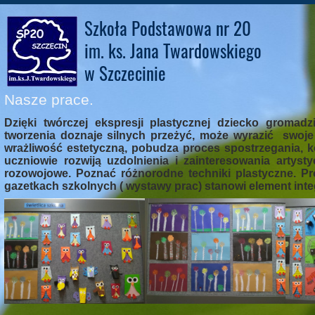
Szkoła Podstawowa nr 20
im. ks. Jana Twardowskiego
w Szczecinie
Nasze prace.
Dzięki twórczej ekspresji plastycznej dziecko gromad
tworzenia doznaje silnych przeżyć, może wyrazić swoje
wrażliwość estetyczną, pobudza proces spostrzegania, k
uczniowie rozwiją uzdolnienia i zainteresowania artys
rozowojowe. Poznać różnorodne techniki plastyczne. Pr
gazetkach szkolnych ( wystawy prac) stanowi element int