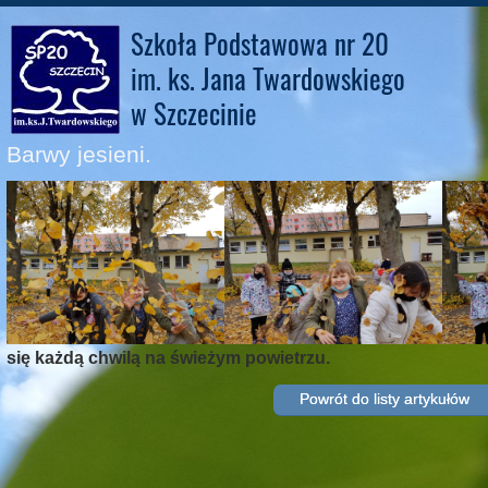
Szkoła Podstawowa nr 20
im. ks. Jana Twardowskiego
w Szczecinie
Barwy jesieni.
się każdą chwilą na świeżym powietrzu.
Powrót do listy artykułów